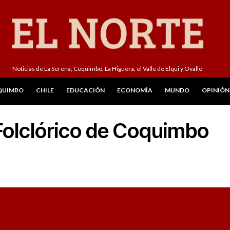
Noticias de La Serena, Coquimbo, La Higuera, el Valle de Elqui y Ovalle
QUIMBO
CHILE
EDUCACIÓN
ECONOMÍA
MUNDO
OPINIÓN
 Folclórico de Coquimbo