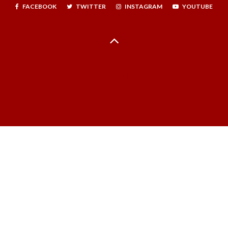
FACEBOOK
TWITTER
INSTAGRAM
YOUTUBE
Hecho en La Serena, Región de Coquimbo, Norte Infinito, Chile - 2024