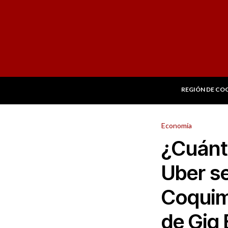
REGIÓN DE CO
Economía
¿Cuánt
Uber s
Coquim
de Gig