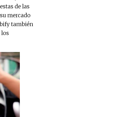
estas de las
o su mercado
abify también
 los