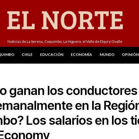
Noticias de La Serena, Coquimbo, La Higuera, el Valle de Elqui y Ovalle
QUIMBO
CHILE
EDUCACIÓN
ECONOMÍA
MUNDO
OPINIÓN
o ganan los conductores
emanalmente en la Regió
bo? Los salarios en los 
 Economy