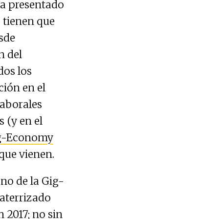
ha presentado
s tienen que
esde
n del
dos los
ción en el
laborales
 (y en el
g-Economy
que vienen.
no de la Gig-
aterrizado
en 2017; no sin