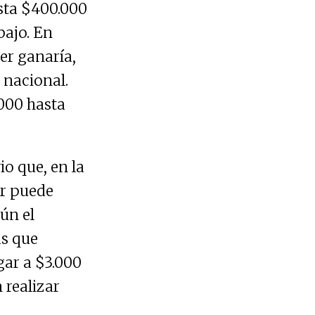
sta $400.000
bajo. En
er ganaría,
 nacional.
.000 hasta
io que, en la
r puede
ún el
as que
gar a $3.000
 realizar