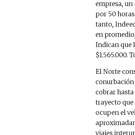
empresa, un 
por 50 horas 
tanto, Indee
en promedio,
Indican que 
$1.565.000. 
El Norte cons
conurbación
cobrar hasta 
trayecto que 
ocupen el veh
aproximadame
viajes inter