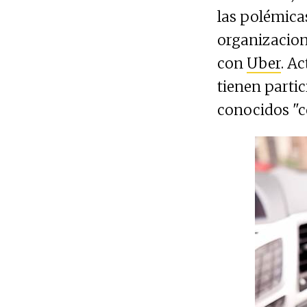
las polémicas
organizacion
con
Uber
. A
tienen partic
conocidos "co