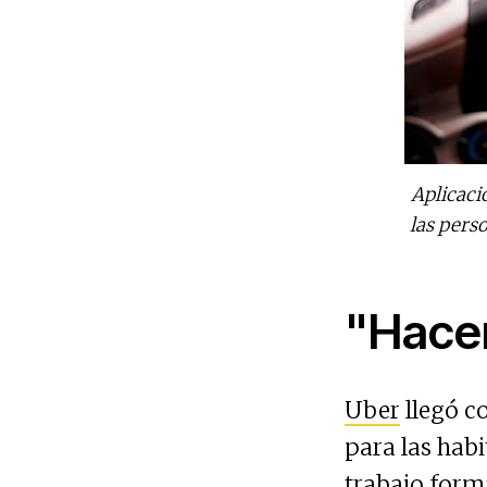
Aplicaci
las pers
"Hacer
Uber
llegó c
para las hab
trabajo form