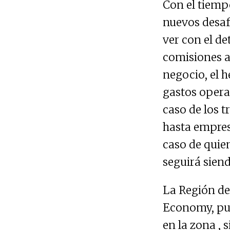
Con el tiemp
nuevos desafí
ver con el de
comisiones a
negocio, el h
gastos operac
caso de los t
hasta empres
caso de quien
seguirá sien
La Región de
Economy, pue
en la zona , 