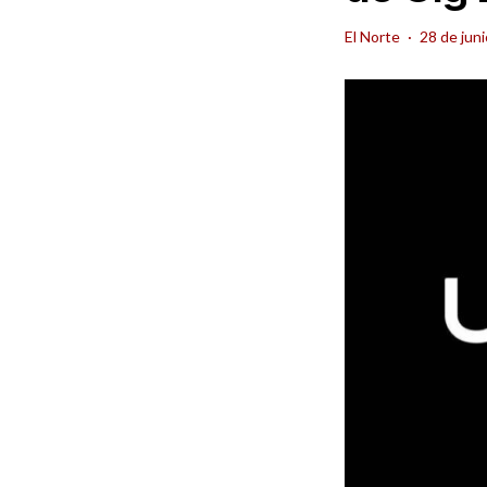
El Norte
·
28 de jun