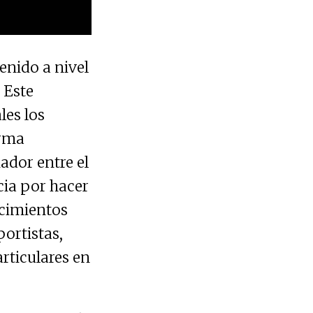
nido a nivel
. Este
les los
orma
ador entre el
cia por hacer
ecimientos
portistas,
rticulares en