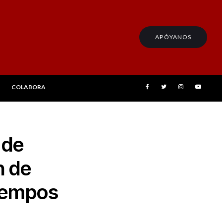
APÓYANOS
COLABORA
 de
n de
tiempos