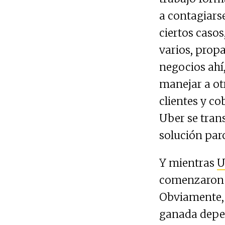
a contagiars
ciertos caso
varios, propa
negocios ahí
manejar a otr
clientes y co
Uber se tran
solución parc
Y mientras
U
comenzaron a
Obviamente, 
ganada depen