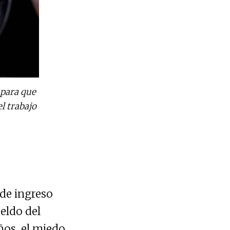
 para que
l trabajo
 de ingreso
eldo del
ños, el miedo