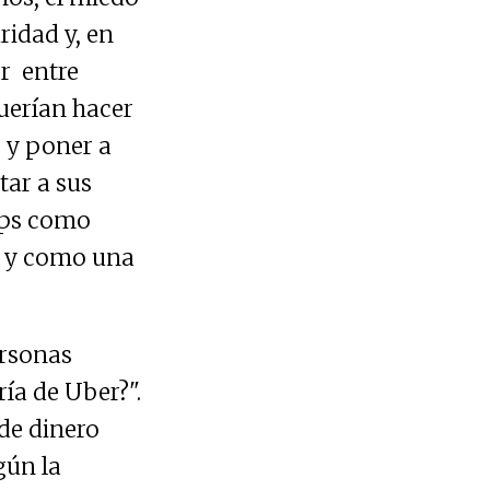
ridad y, en
er entre
querían hacer
 y poner a
tar a sus
apps como
s y como una
ersonas
ía de Uber?".
de dinero
gún la