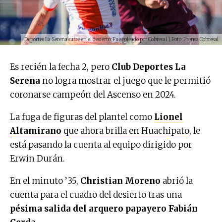
Deportes La Serena sufre en el desierto: Fue goleado por Cobresal | Foto: Prensa Cobresal
Es recién la fecha 2, pero
Club Deportes La
Serena
no logra mostrar el juego que le permitió
coronarse campeón del Ascenso en 2024.
La fuga de figuras del plantel como
Lionel
Altamirano
que ahora brilla en Huachipato
, le
está pasando la cuenta al equipo dirigido por
Erwin Durán.
En el minuto ’35,
Christian Moreno
abrió la
cuenta para el cuadro del desierto tras una
pésima salida del arquero papayero Fabián