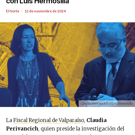
con Luis Hermosilla
El Norte
·
12 de noviembre de 2024
Claudia Perivancich y Luis Hermosilla
La
Fiscal Regional de Valparaíso
,
Claudia
Perivancich
, quien preside la investigación del