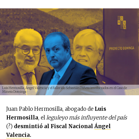
Luis Hermosilla, Ángel Valencia y el fallecido Sebastián Piñera involucrados en el Caso de
Minera Dominga
Juan Pablo Hermosilla, abogado de
Luis
Hermosilla
, el
leguleyo más influyente del país
(?)
desmintió al Fiscal Nacional
Ángel
Valencia
.