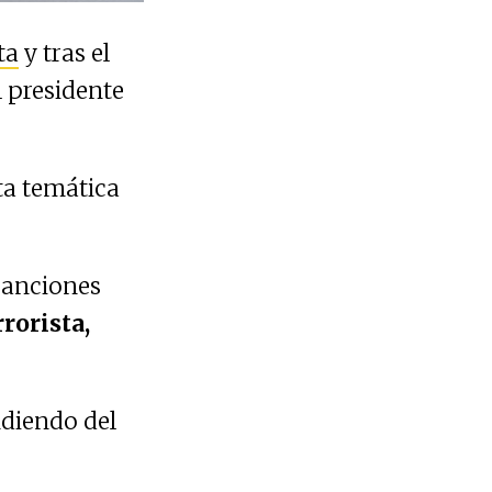
ta
y tras el
l presidente
ta temática
sanciones
rorista,
ndiendo del