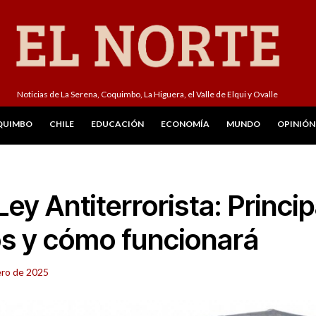
Noticias de La Serena, Coquimbo, La Higuera, el Valle de Elqui y Ovalle
QUIMBO
CHILE
EDUCACIÓN
ECONOMÍA
MUNDO
OPINIÓN
ey Antiterrorista: Princi
s y cómo funcionará
ero de 2025