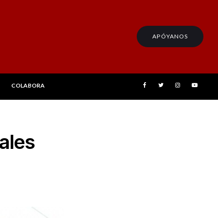
APÓYANOS
COLABORA
pales