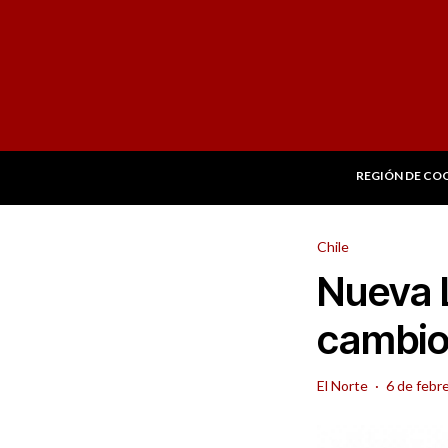
REGIÓN DE CO
Chile
Nueva L
cambio
El Norte
·
6 de febr