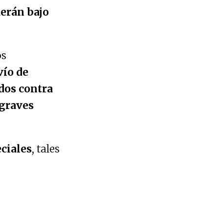
aerán bajo
os
vío de
dos contra
 graves
ciales
, tales