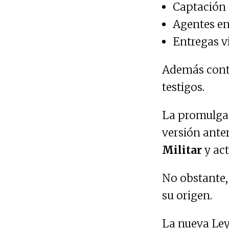
Captación 
Agentes en
Entregas v
Además conte
testigos.
La promulgac
versión anter
Militar
y act
No obstante,
su origen.
La nueva Ley 