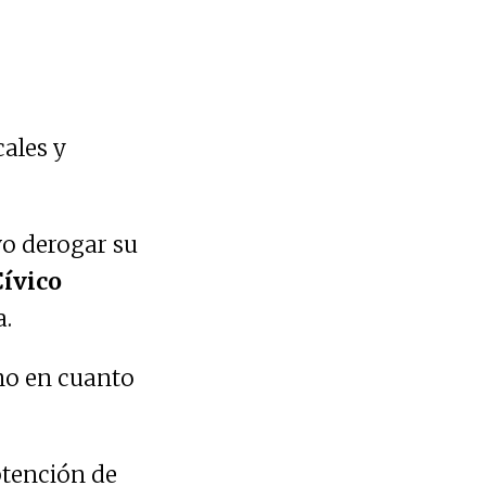
cales y
o derogar su
ívico
a.
ho en cuanto
btención de