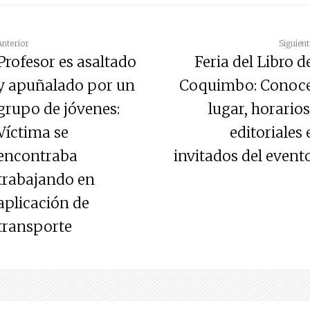
Anterior
Siguient
Profesor es asaltado
Feria del Libro d
y apuñalado por un
Coquimbo: Conoc
grupo de jóvenes:
lugar, horarios
Víctima se
editoriales 
encontraba
invitados del event
trabajando en
aplicación de
transporte