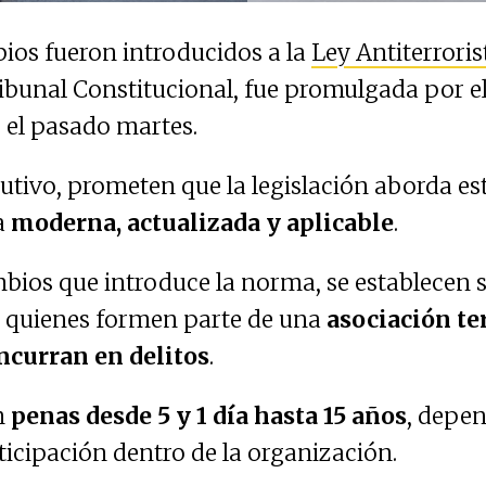
os fueron introducidos a la
Ley Antiterroris
ribunal Constitucional, fue promulgada por e
c el pasado martes.
cutivo, prometen que la legislación aborda es
a
moderna, actualizada y aplicable
.
mbios que introduce la norma, se establecen 
 quienes formen parte de una
asociación ter
ncurran en delitos
.
n
penas desde 5 y 1 día hasta 15 años
, depe
ticipación dentro de la organización.