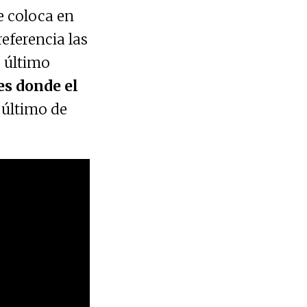
e coloca en
eferencia las
o último
es donde el
l último de