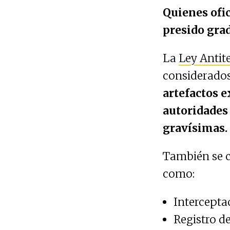
Quienes ofic
presido grad
La
Ley Antite
considerado
artefactos e
autoridades 
gravísimas.
También se
como:
Intercepta
Registro d