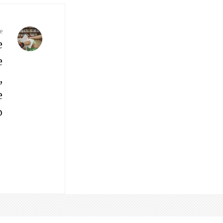
e
e
e
,
e
o