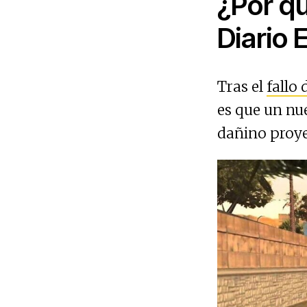
¿Por q
Diario 
Tras el
fallo
es que un nu
dañino proye