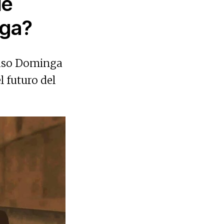
de
nga?
 Caso Dominga
 futuro del