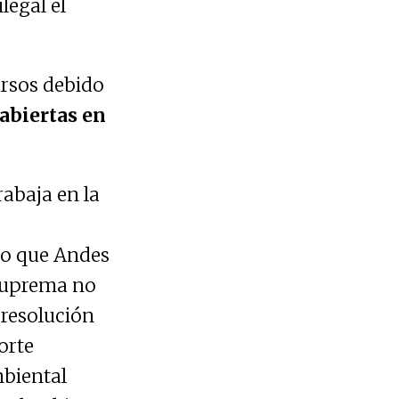
ilegal el
ursos debido
 abiertas en
rabaja en la
 o que Andes
 Suprema no
 resolución
orte
mbiental