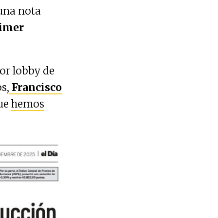
una nota
rimer
por lobby de
s,
Francisco
que
hemos