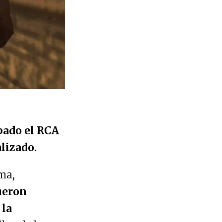
bado el RCA
lizado.
ma,
ueron
 la