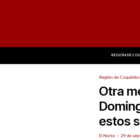
REGIÓN DE CO
Región de Coquimbo
Otra me
Doming
estos s
El Norte
·
29 de sep