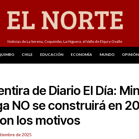
Noticias de La Serena, Coquimbo, La Higuera, el Valle de Elqui y Ovalle
QUIMBO
CHILE
EDUCACIÓN
ECONOMÍA
MUNDO
OPINIÓN
ntira de Diario El Día: Mi
a NO se construirá en 2
on los motivos
tiembre de 2025