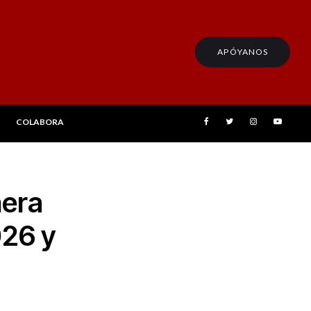
APÓYANOS
COLABORA
nera
026 y