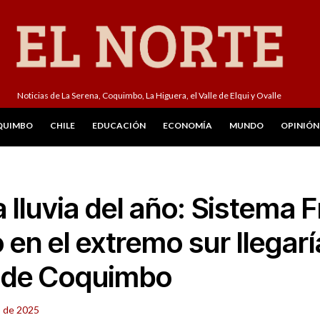
Noticias de La Serena, Coquimbo, La Higuera, el Valle de Elqui y Ovalle
QUIMBO
CHILE
EDUCACIÓN
ECONOMÍA
MUNDO
OPINIÓN
 lluvia del año: Sistema F
o en el extremo sur llegarí
 de Coquimbo
 de 2025