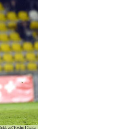
nido vs O'Higgins | Cedida