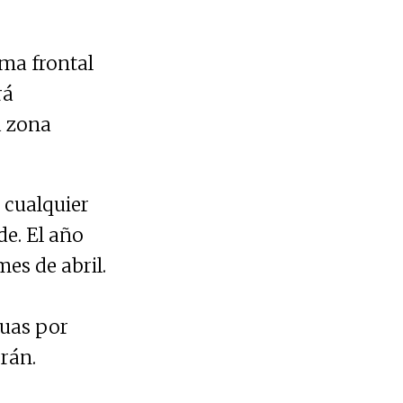
ema frontal
rá
a zona
 cualquier
de. El año
mes de abril.
guas por
erán.