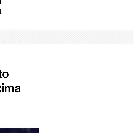
l
I
to
cima