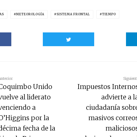
AS
METEOROLOGÍA
SISTEMA FRONTAL
TIEMPO
Anterior
Siguient
Coquimbo Unido
Impuestos Interno
vuelve al liderato
advierte a l
venciendo a
ciudadanía sobr
O’Higgins por la
masivos correo
décima fecha de la
malicioso