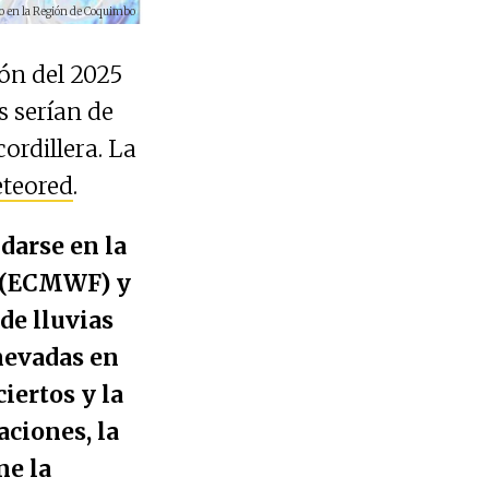
año en la Región de Coquimbo
ión del 2025
s serían de
ordillera. La
teored
.
darse en la
o (ECMWF) y
de lluvias
 nevadas en
iertos y la
ciones, la
ne la