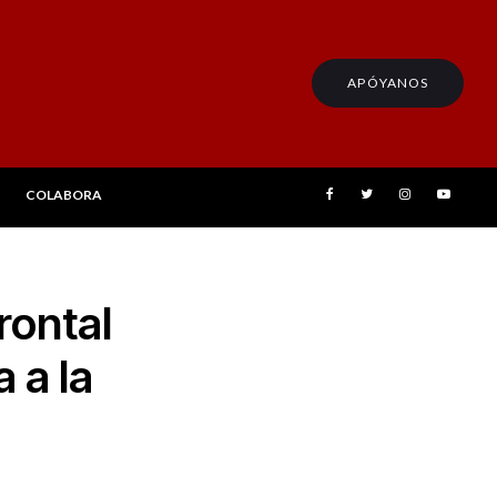
APÓYANOS
COLABORA
rontal
a a la