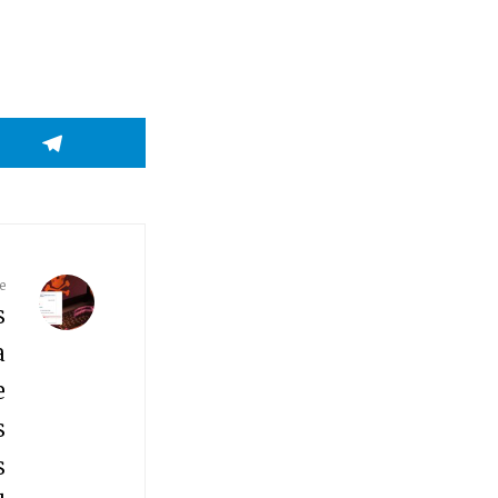
e
s
a
e
s
s