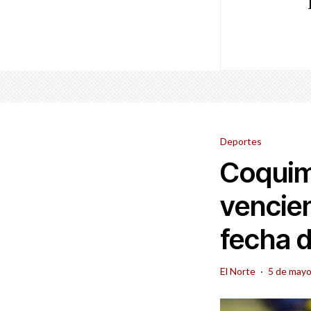
Deportes
Coquimb
vencien
fecha d
El Norte
·
5 de mayo