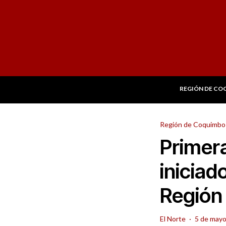
REGIÓN DE CO
Región de Coquimbo
Primera
iniciad
Región
El Norte
·
5 de mayo