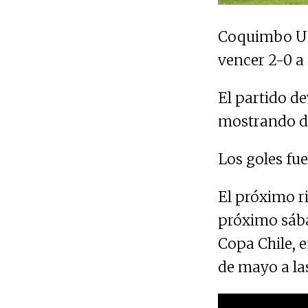
Coquimbo Unid
vencer 2-0 a
El partido de
mostrando dur
Los goles fu
El próximo r
próximo sába
Copa Chile, 
de mayo a las