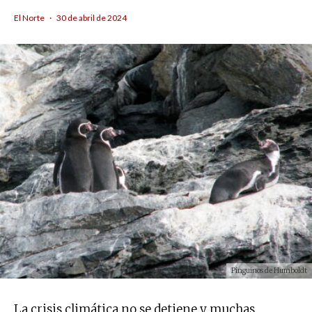
El Norte
·
30 de abril de 2024
Pinguinos de Humboldt
La crisis climática no se detiene y muchas