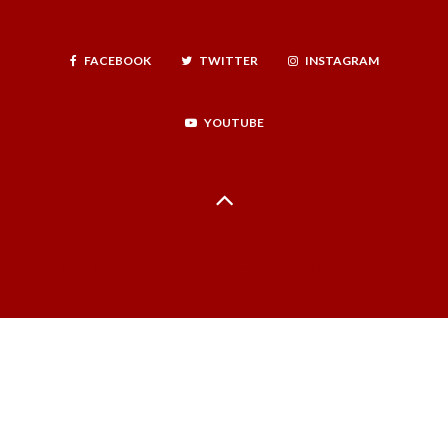
FACEBOOK
TWITTER
INSTAGRAM
YOUTUBE
Hecho en La Serena, Región de Coquimbo, Norte Infinito, Chile - 2024