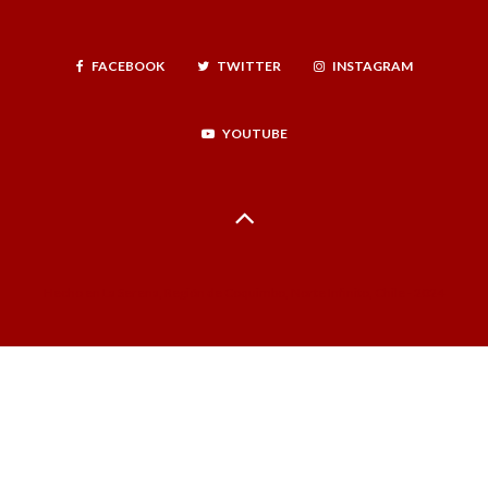
FACEBOOK
TWITTER
INSTAGRAM
YOUTUBE
Hecho en La Serena, Región de Coquimbo, Norte Infinito, Chile - 2024