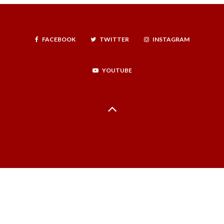
FACEBOOK
TWITTER
INSTAGRAM
YOUTUBE
Hecho en La Serena, Región de Coquimbo, Norte Infinito, Chile - 2024