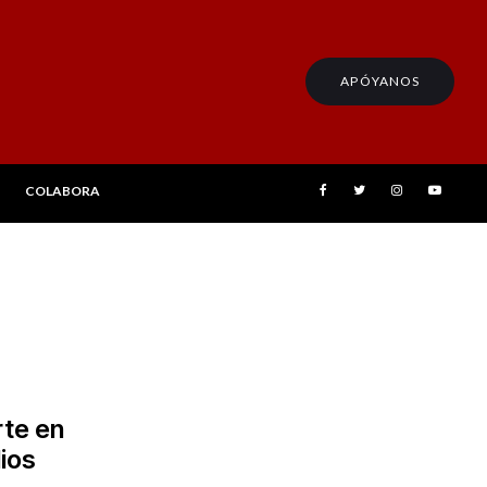
APÓYANOS
COLABORA
rte en
ios