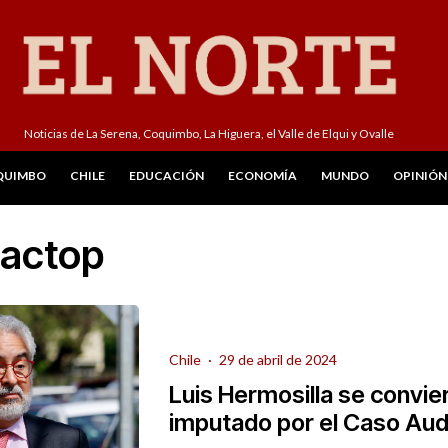
Noticias de La Serena, Coquimbo, La Higuera, el Valle de Elqui y Ovalle
QUIMBO
CHILE
EDUCACIÓN
ECONOMÍA
MUNDO
OPINIÓN
Factop
Chile
·
29 de abril de 2024
Luis Hermosilla se convie
imputado por el Caso Aud