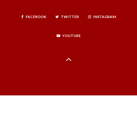
FACEBOOK
TWITTER
INSTAGRAM
YOUTUBE
Hecho en La Serena, Región de Coquimbo, Norte Infinito, Chile - 2024