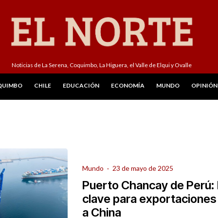
Noticias de La Serena, Coquimbo, La Higuera, el Valle de Elqui y Ovalle
QUIMBO
CHILE
EDUCACIÓN
ECONOMÍA
MUNDO
OPINIÓN
Mundo
·
23 de mayo de 2025
Puerto Chancay de Perú:
clave para exportaciones 
a China