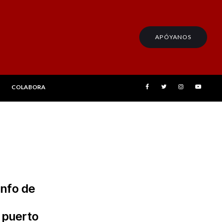
APÓYANOS
COLABORA
iunfo de
l puerto