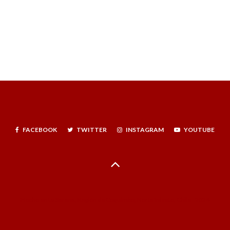
FACEBOOK
TWITTER
INSTAGRAM
YOUTUBE
Hecho en La Serena, Región de Coquimbo, Norte Infinito, Chile - 2024