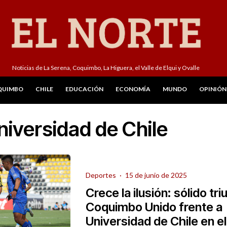
Noticias de La Serena, Coquimbo, La Higuera, el Valle de Elqui y Ovalle
QUIMBO
CHILE
EDUCACIÓN
ECONOMÍA
MUNDO
OPINIÓN
niversidad de Chile
Deportes
·
15 de junio de 2025
Crece la ilusión: sólido tr
Coquimbo Unido frente a
Universidad de Chile en e