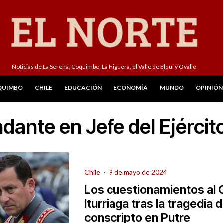
Noticias de La Serena, Coquimbo, La Higuera, el Valle de Elqui y Ovalle
QUIMBO
CHILE
EDUCACIÓN
ECONOMÍA
MUNDO
OPINIÓN
ante en Jefe del Ejércit
Chile
·
9 de mayo de 2024
Los cuestionamientos al 
Iturriaga tras la tragedia
conscripto en Putre