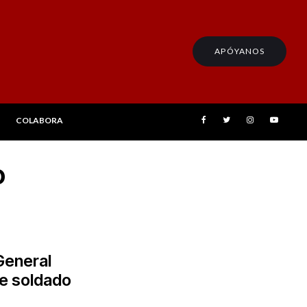
APÓYANOS
COLABORA
o
General
 de soldado