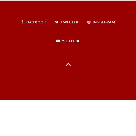
FACEBOOK
TWITTER
INSTAGRAM
YOUTUBE
Hecho en La Serena, Región de Coquimbo, Norte Infinito, Chile - 2024