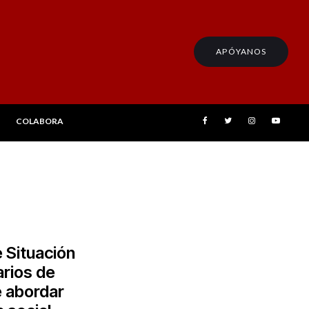
APÓYANOS
COLABORA
 Situación
arios de
e abordar