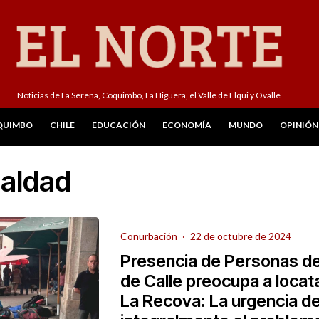
Noticias de La Serena, Coquimbo, La Higuera, el Valle de Elqui y Ovalle
QUIMBO
CHILE
EDUCACIÓN
ECONOMÍA
MUNDO
OPINIÓN
aldad
Conurbación
·
22 de octubre de 2024
Presencia de Personas de
de Calle preocupa a locat
La Recova: La urgencia d