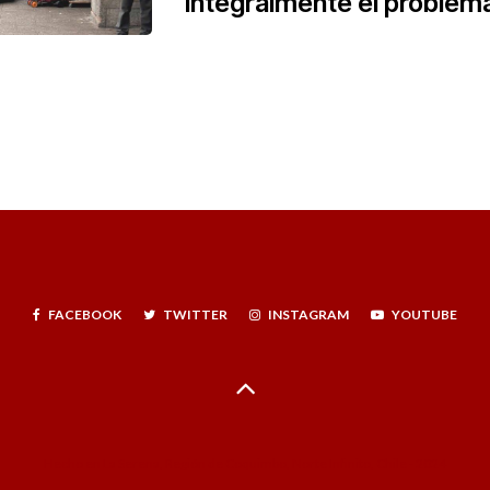
integralmente el problema
FACEBOOK
TWITTER
INSTAGRAM
YOUTUBE
Hecho en La Serena, Región de Coquimbo, Norte Infinito, Chile - 2024