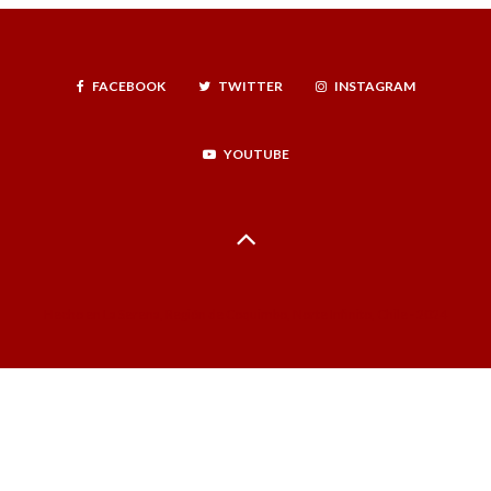
FACEBOOK
TWITTER
INSTAGRAM
YOUTUBE
Hecho en La Serena, Región de Coquimbo, Norte Infinito, Chile - 2024