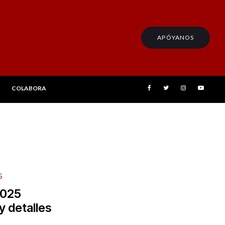
APÓYANOS
COLABORA
5
2025
 y detalles