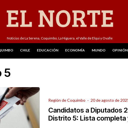
Noticias de La Serena, Coquimbo, La Higuera, el Valle de Elqui y Ovalle
QUIMBO
CHILE
EDUCACIÓN
ECONOMÍA
MUNDO
OPINIÓN
o 5
Región de Coquimbo
·
20 de agosto de 202
Candidatos a Diputados 
Distrito 5: Lista completa