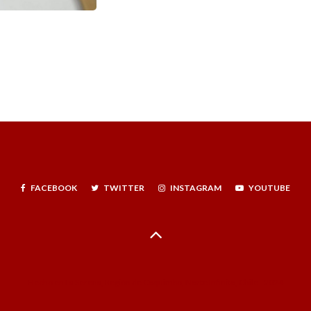
FACEBOOK
TWITTER
INSTAGRAM
YOUTUBE
Hecho en La Serena, Región de Coquimbo, Norte Infinito, Chile - 2024