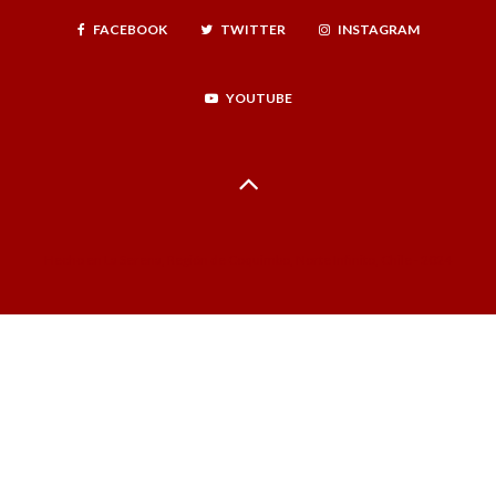
FACEBOOK
TWITTER
INSTAGRAM
YOUTUBE
Hecho en La Serena, Región de Coquimbo, Norte Infinito, Chile - 2024