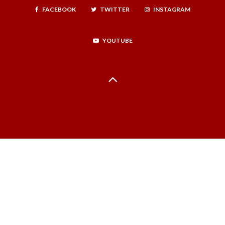
FACEBOOK
TWITTER
INSTAGRAM
YOUTUBE
Hecho en La Serena, Región de Coquimbo, Norte Infinito, Chile - 2024