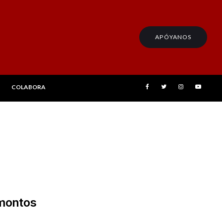
APÓYANOS
COLABORA
 montos