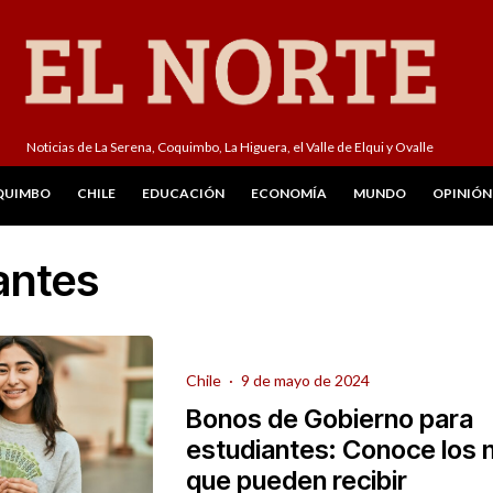
Noticias de La Serena, Coquimbo, La Higuera, el Valle de Elqui y Ovalle
QUIMBO
CHILE
EDUCACIÓN
ECONOMÍA
MUNDO
OPINIÓN
antes
Chile
·
9 de mayo de 2024
Bonos de Gobierno para
estudiantes: Conoce los
que pueden recibir