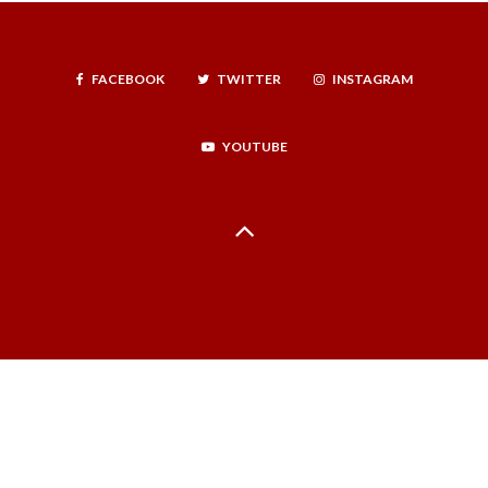
FACEBOOK
TWITTER
INSTAGRAM
YOUTUBE
Hecho en La Serena, Región de Coquimbo, Norte Infinito, Chile - 2024