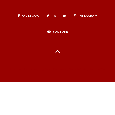
FACEBOOK
TWITTER
INSTAGRAM
YOUTUBE
Hecho en La Serena, Región de Coquimbo, Norte Infinito, Chile - 2024