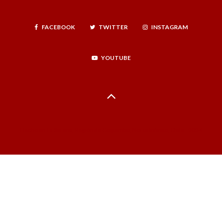
FACEBOOK
TWITTER
INSTAGRAM
YOUTUBE
Hecho en La Serena, Región de Coquimbo, Norte Infinito, Chile - 2024