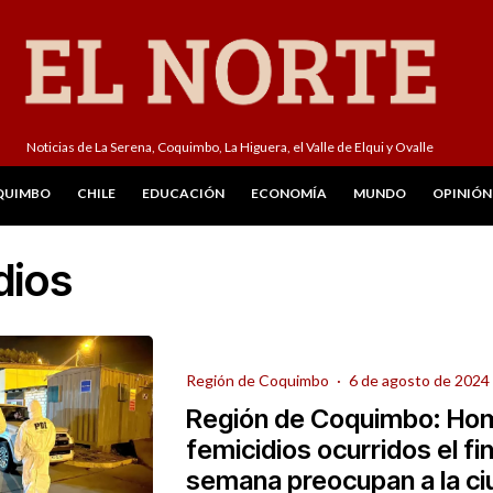
Noticias de La Serena, Coquimbo, La Higuera, el Valle de Elqui y Ovalle
QUIMBO
CHILE
EDUCACIÓN
ECONOMÍA
MUNDO
OPINIÓN
dios
Región de Coquimbo
·
6 de agosto de 2024
Región de Coquimbo: Hom
femicidios ocurridos el fi
semana preocupan a la ci