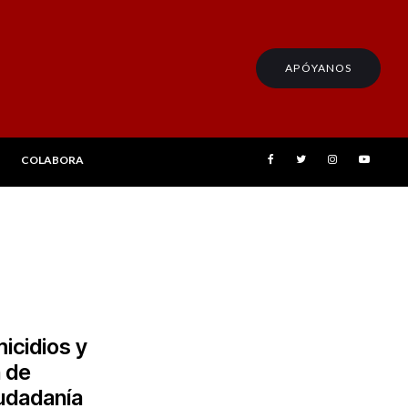
APÓYANOS
COLABORA
icidios y
n de
udadanía