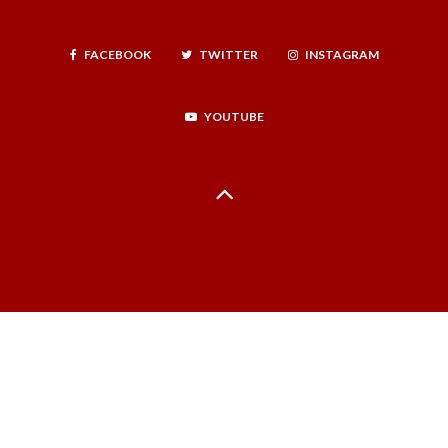
FACEBOOK
TWITTER
INSTAGRAM
YOUTUBE
Hecho en La Serena, Región de Coquimbo, Norte Infinito, Chile - 2024