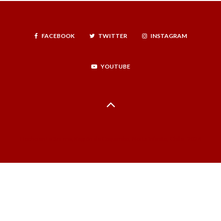
FACEBOOK
TWITTER
INSTAGRAM
YOUTUBE
Hecho en La Serena, Región de Coquimbo, Norte Infinito, Chile - 2024