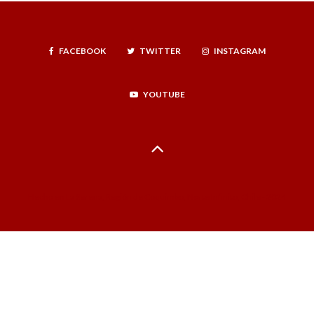
FACEBOOK
TWITTER
INSTAGRAM
YOUTUBE
Hecho en La Serena, Región de Coquimbo, Norte Infinito, Chile - 2024