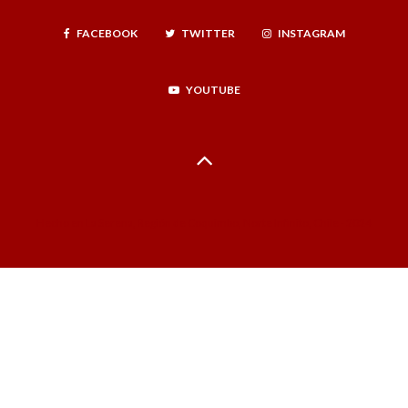
FACEBOOK
TWITTER
INSTAGRAM
YOUTUBE
Hecho en La Serena, Región de Coquimbo, Norte Infinito, Chile - 2024