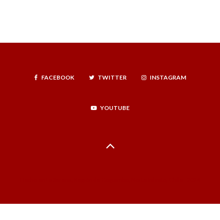
FACEBOOK
TWITTER
INSTAGRAM
YOUTUBE
Hecho en La Serena, Región de Coquimbo, Norte Infinito, Chile - 2024