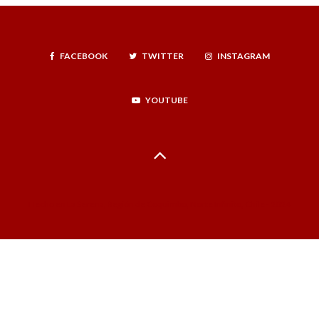
FACEBOOK
TWITTER
INSTAGRAM
YOUTUBE
Hecho en La Serena, Región de Coquimbo, Norte Infinito, Chile - 2024