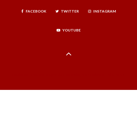
FACEBOOK
TWITTER
INSTAGRAM
YOUTUBE
Hecho en La Serena, Región de Coquimbo, Norte Infinito, Chile - 2024