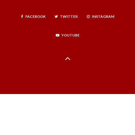
FACEBOOK
TWITTER
INSTAGRAM
YOUTUBE
Hecho en La Serena, Región de Coquimbo, Norte Infinito, Chile - 2024