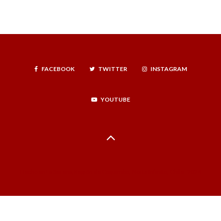
FACEBOOK
TWITTER
INSTAGRAM
YOUTUBE
Hecho en La Serena, Región de Coquimbo, Norte Infinito, Chile - 2024