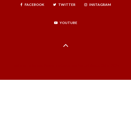
FACEBOOK
TWITTER
INSTAGRAM
YOUTUBE
Hecho en La Serena, Región de Coquimbo, Norte Infinito, Chile - 2024