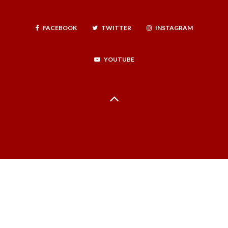
FACEBOOK
TWITTER
INSTAGRAM
YOUTUBE
Hecho en La Serena, Región de Coquimbo, Norte Infinito, Chile - 2024