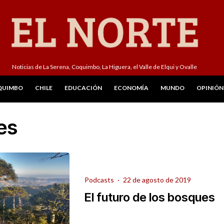
Noticias de La Serena, Coquimbo, La Higuera, el Valle de Elqui y Ovalle
QUIMBO
CHILE
EDUCACIÓN
ECONOMÍA
MUNDO
OPINIÓN
es
Podcasts
·
22 de agosto de 2019
El futuro de los bosques