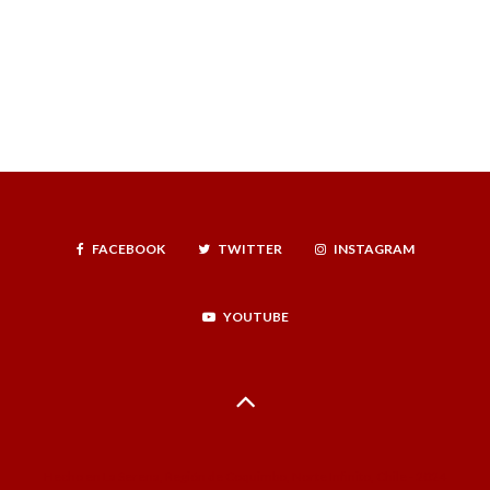
FACEBOOK
TWITTER
INSTAGRAM
YOUTUBE
Hecho en La Serena, Región de Coquimbo, Norte Infinito, Chile - 2024