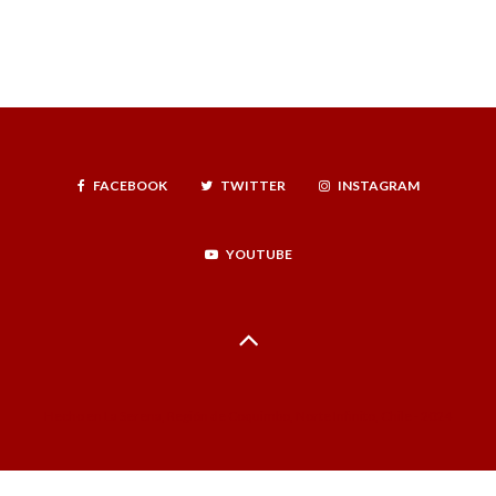
FACEBOOK
TWITTER
INSTAGRAM
YOUTUBE
Hecho en La Serena, Región de Coquimbo, Norte Infinito, Chile - 2024