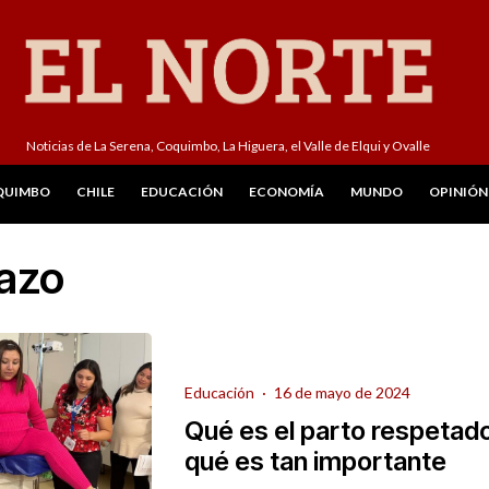
Noticias de La Serena, Coquimbo, La Higuera, el Valle de Elqui y Ovalle
QUIMBO
CHILE
EDUCACIÓN
ECONOMÍA
MUNDO
OPINIÓN
azo
Educación
·
16 de mayo de 2024
Qué es el parto respetado
qué es tan importante