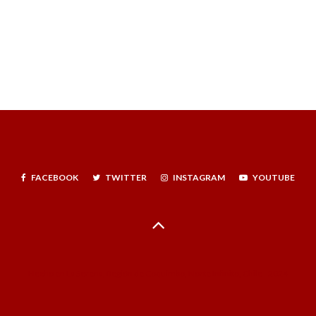
FACEBOOK
TWITTER
INSTAGRAM
YOUTUBE
Hecho en La Serena, Región de Coquimbo, Norte Infinito, Chile - 2024