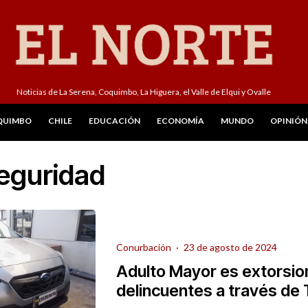
Noticias de La Serena, Coquimbo, La Higuera, el Valle de Elqui y Ovalle
QUIMBO
CHILE
EDUCACIÓN
ECONOMÍA
MUNDO
OPINIÓN
eguridad
Conurbación
·
23 de agosto de 2024
Adulto Mayor es extorsio
delincuentes a través de 