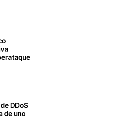
co
iva
iberataque
s de DDoS
ma de uno