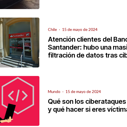
Chile
·
15 de mayo de 2024
Atención clientes del Ban
Santander: hubo una mas
filtración de datos tras c
Mundo
·
15 de mayo de 2024
Qué son los ciberataque
y qué hacer si eres vícti