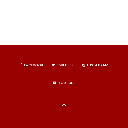
FACEBOOK
TWITTER
INSTAGRAM
YOUTUBE
Hecho en La Serena, Región de Coquimbo, Norte Infinito, Chile - 2024